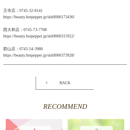
王寺店：0745-32-8141
https://beauty.hotpepper.jp/slnH000173430/
西大和店：0745-73-7708
https://beauty.hotpepper.jp/slnH000315922/
郡山店：0743-54-3988
https://beauty.hotpepper.jp/slnH000373928/
BACK
RECOMMEND