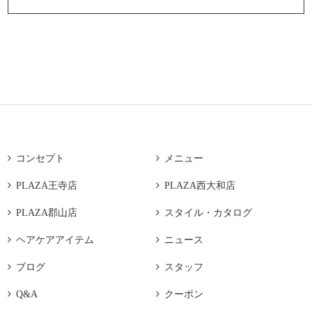

コンセプト

メニュー

PLAZA王寺店

PLAZA西大和店

PLAZA郡山店

スタイル・カタログ

ヘアケアアイテム

ニュース

ブログ

スタッフ

Q&A

クーポン